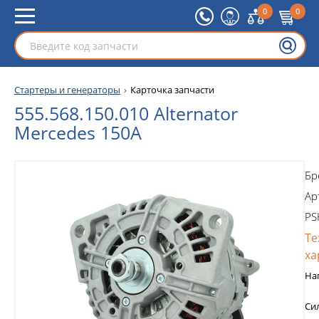
0
0
Стартеры и генераторы
Карточка запчасти
555.568.150.010 Alternator
Mercedes 150A
Бр
Ар
PS
Те
ха
На
Си