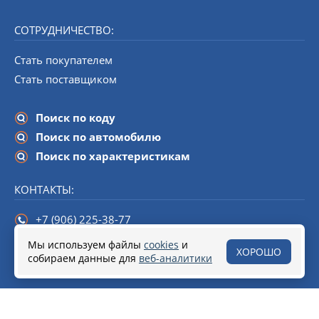
СОТРУДНИЧЕСТВО:
Стать покупателем
Стать поставщиком
Поиск по коду
Поиск по автомобилю
Поиск по характеристикам
КОНТАКТЫ:
+7 (906) 225-38-77
info@startline-spb.ru
Мы используем файлы
cookies
и
ХОРОШО
собираем данные для
190020,
Санкт-Петербург
веб-аналитики
, набережная Обводного канала,
дом 138 (БЦ «Треугольник»), помещение 108.
© 2018–2026 Стартеры и генераторы от Start Line
Разработка сайта
Soline.ru