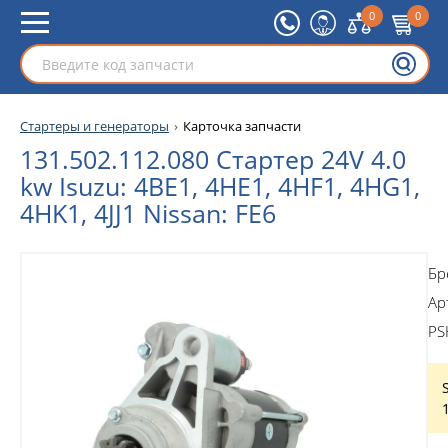
0
0
Стартеры и генераторы
Карточка запчасти
131.502.112.080 Стартер 24V 4.0
kw Isuzu: 4BE1, 4HE1, 4HF1, 4HG1,
4HK1, 4JJ1 Nissan: FE6
Бр
Ар
PS