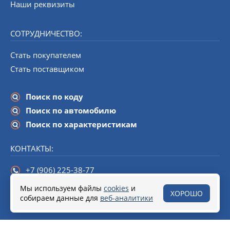
Наши реквизиты
СОТРУДНИЧЕСТВО:
Стать покупателем
Стать поставщиком
Поиск по коду
Поиск по автомобилю
Поиск по характеристикам
КОНТАКТЫ:
+7 (906) 225-38-77
info@startline-spb.ru
Мы используем файлы
cookies
и
ХОРОШО
собираем данные для
190020,
Санкт-Петербург
веб-аналитики
, набережная Обводного канала,
дом 138 (БЦ «Треугольник»), помещение 108.