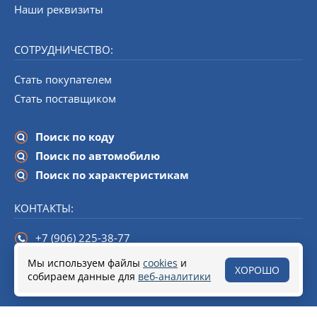
Наши реквизиты
СОТРУДНИЧЕСТВО:
Стать покупателем
Стать поставщиком
Поиск по коду
Поиск по автомобилю
Поиск по характеристикам
КОНТАКТЫ:
+7 (906) 225-38-77
info@startline-spb.ru
Мы используем файлы
cookies
и
ХОРОШО
собираем данные для
190020,
Санкт-Петербург
веб-аналитики
, набережная Обводного канала,
дом 138 (БЦ «Треугольник»), помещение 108.