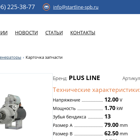
6)
225-38-77
info@startline-spb.ru
НИИ
НОВОСТИ
СТАТЬИ
КОНТАКТЫ
генераторы
Карточка запчасти
PLUS LINE
Бренд:
Артикул
Технические характеристики
12.00
Напряжение
V
1.70
Мощность
kW
13
Зубья бендикса
79.00
Размер A
mm
62.50
Размер B
mm