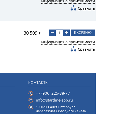
Информация о применимости
Сравнить
30 509
В КОРЗИНУ
₽
Информация о применимости
Сравнить
КОНТАКТЫ:
+7 (906) 225-38-77
info@startline-spb.ru
190020,
Санкт-Петербург
,
набережная Обводного канала,