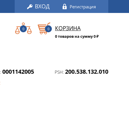
ВХОД
Регистрация
КОРЗИНА
0
0
0 товаров на сумму 0
₽
0001142005
200.538.132.010
:
PSH:
: