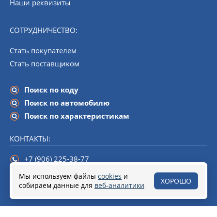
Наши реквизиты
СОТРУДНИЧЕСТВО:
Стать покупателем
Стать поставщиком
Поиск по коду
Поиск по автомобилю
Поиск по характеристикам
КОНТАКТЫ:
+7 (906) 225-38-77
info@startline-spb.ru
Мы используем файлы
cookies
и
ХОРОШО
собираем данные для
190020,
Санкт-Петербург
веб-аналитики
, набережная Обводного канала,
дом 138 (БЦ «Треугольник»), помещение 108.