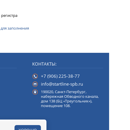
 регистра
 для заполнения
КОНТАКТЫ:
+7 (906) 225-38-77
info@startline-spb.ru
190020,
Санкт-Петербург
,
набережная Обводного канала,
дом 138 (БЦ «Треугольник»),
помещение 108.