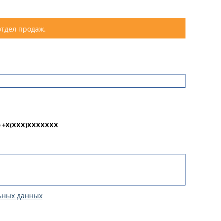
отдел продаж.
е
+X(XXX)XXXXXXX
ьных данных