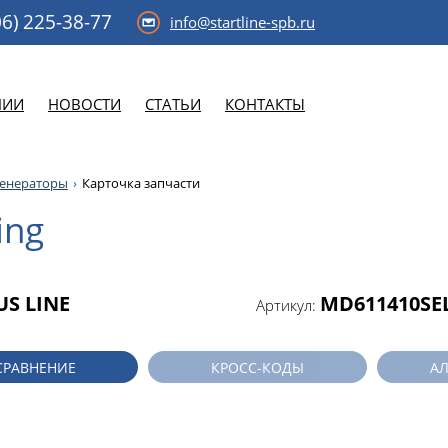
6)
225-38-77
info@startline-spb.ru
НИИ
НОВОСТИ
СТАТЬИ
КОНТАКТЫ
генераторы
Карточка запчасти
ing
US LINE
MD611410SE
Артикул:
СРАВНЕНИЕ
КРОСС-КОДЫ
А