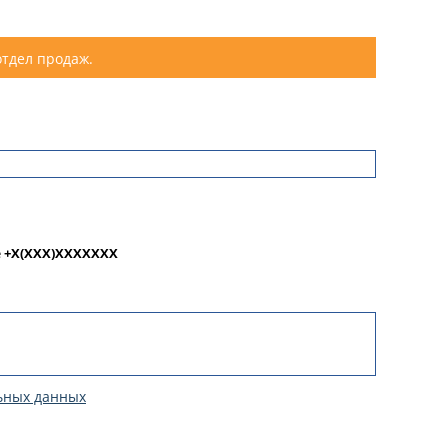
отдел продаж.
е
+X(XXX)XXXXXXX
ьных данных