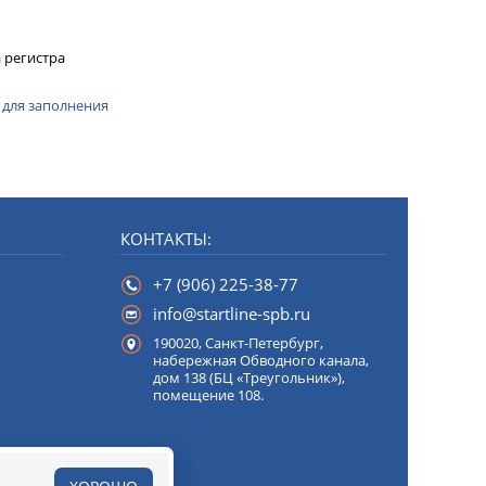
 регистра
 для заполнения
КОНТАКТЫ:
+7 (906) 225-38-77
info@startline-spb.ru
190020,
Санкт-Петербург
,
набережная Обводного канала,
дом 138 (БЦ «Треугольник»),
помещение 108.