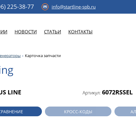
6)
225-38-77
info@startline-spb.ru
НИИ
НОВОСТИ
СТАТЬИ
КОНТАКТЫ
генераторы
Карточка запчасти
ing
US LINE
6072RSSEL
Артикул:
СРАВНЕНИЕ
КРОСС-КОДЫ
А