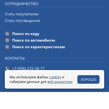
СОТРУДНИЧЕСТВО:
Стать покупателем
Стать поставщиком
Поиск по коду
Поиск по автомобилю
Поиск по характеристикам
КОНТАКТЫ:
+7 (906) 225-38-77
info@startline-spb.ru
Мы используем файлы
cookies
и
ХОРОШО
собираем данные для
190020,
Санкт-Петербург
веб-аналитики
, набережная Обводного канала,
дом 138 (БЦ «Треугольник»), помещение 108.
© 2018–2026 Стартеры и генераторы от Start Line
Разработка сайта
Soline.ru