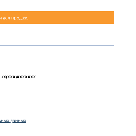
отдел продаж.
е
+X(XXX)XXXXXXX
ьных данных