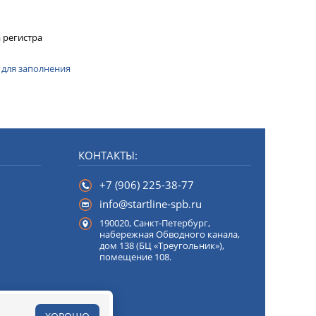
 регистра
 для заполнения
КОНТАКТЫ:
+7 (906) 225-38-77
info@startline-spb.ru
190020,
Санкт-Петербург
,
набережная Обводного канала,
дом 138 (БЦ «Треугольник»),
помещение 108.