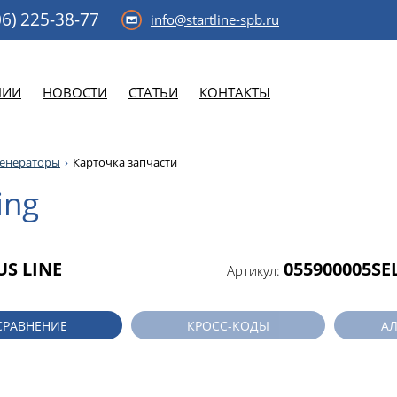
6)
225-38-77
info@startline-spb.ru
НИИ
НОВОСТИ
СТАТЬИ
КОНТАКТЫ
генераторы
Карточка запчасти
ing
US LINE
055900005SE
Артикул:
СРАВНЕНИЕ
КРОСС-КОДЫ
А