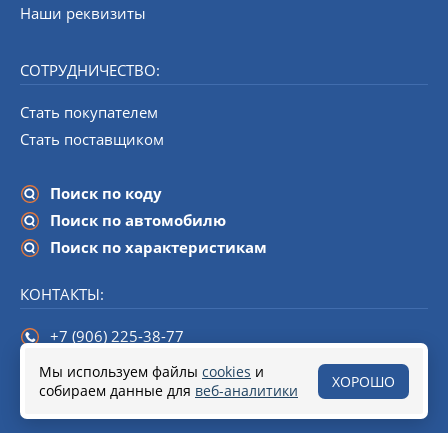
Наши реквизиты
СОТРУДНИЧЕСТВО:
Стать покупателем
Стать поставщиком
Поиск по коду
Поиск по автомобилю
Поиск по характеристикам
КОНТАКТЫ:
+7 (906) 225-38-77
info@startline-spb.ru
Мы используем файлы
cookies
и
ХОРОШО
собираем данные для
190020,
Санкт-Петербург
веб-аналитики
, набережная Обводного канала,
дом 138 (БЦ «Треугольник»), помещение 108.