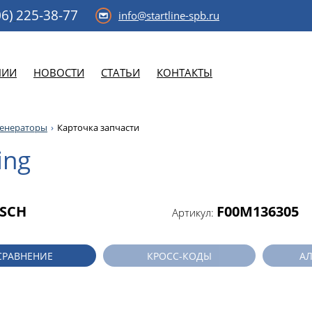
6)
225-38-77
info@startline-spb.ru
НИИ
НОВОСТИ
СТАТЬИ
КОНТАКТЫ
генераторы
Карточка запчасти
ing
SCH
F00M136305
Артикул:
СРАВНЕНИЕ
КРОСС-КОДЫ
А