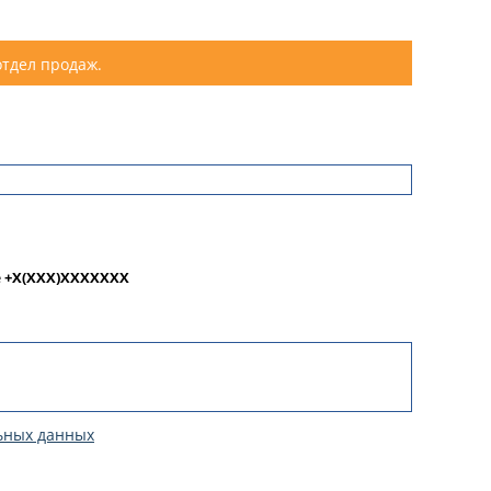
отдел продаж.
е
+X(XXX)XXXXXXX
ьных данных