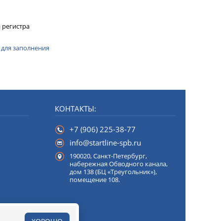
 регистра
 для заполнения
КОНТАКТЫ:
+7 (906) 225-38-77
info@startline-spb.ru
190020,
Санкт-Петербург
,
набережная Обводного канала,
дом 138 (БЦ «Треугольник»),
помещение 108.