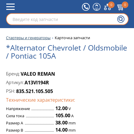
0
0
Стартеры и генераторы
Карточка запчасти
*Alternator Chevrolet / Oldsmobile
/ Pontiac 105A
Бренд:
VALEO REMAN
Артикул:
A13VI194R
PSH:
835.521.105.505
Технические характеристики:
12.00
Напряжение
V
105.00
Сила тока
A
38.00
Размер A
mm
14.00
Размер B
mm