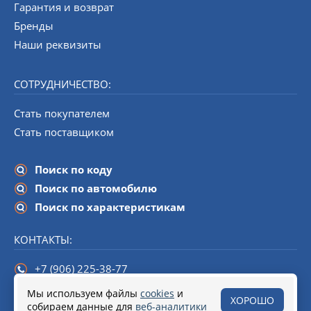
Гарантия и возврат
Бренды
Наши реквизиты
СОТРУДНИЧЕСТВО:
Стать покупателем
Стать поставщиком
Поиск по коду
Поиск по автомобилю
Поиск по характеристикам
КОНТАКТЫ:
+7 (906) 225-38-77
info@startline-spb.ru
Мы используем файлы
cookies
и
ХОРОШО
собираем данные для
190020,
Санкт-Петербург
веб-аналитики
, набережная Обводного канала,