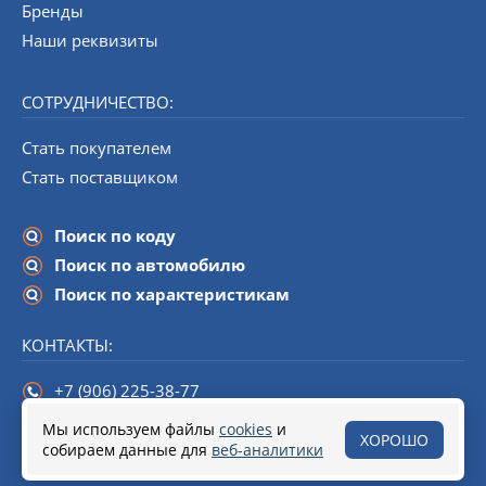
Бренды
Наши реквизиты
СОТРУДНИЧЕСТВО:
Стать покупателем
Стать поставщиком
Поиск по коду
Поиск по автомобилю
Поиск по характеристикам
КОНТАКТЫ:
+7 (906) 225-38-77
info@startline-spb.ru
Мы используем файлы
cookies
и
ХОРОШО
собираем данные для
190020,
Санкт-Петербург
веб-аналитики
, набережная Обводного канала,
дом 138 (БЦ «Треугольник»), помещение 108.