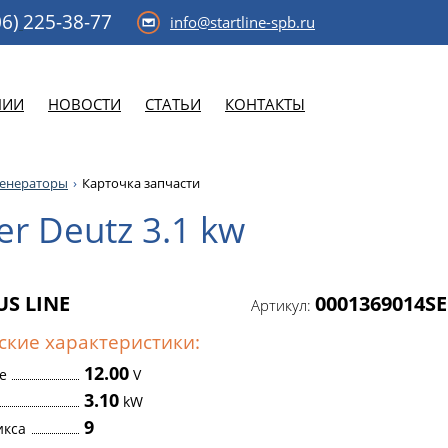
6)
225-38-77
info@startline-spb.ru
НИИ
НОВОСТИ
СТАТЬИ
КОНТАКТЫ
генераторы
Карточка запчасти
ter Deutz 3.1 kw
US LINE
0001369014SE
Артикул:
ские характеристики:
12.00
е
V
3.10
kW
9
икса