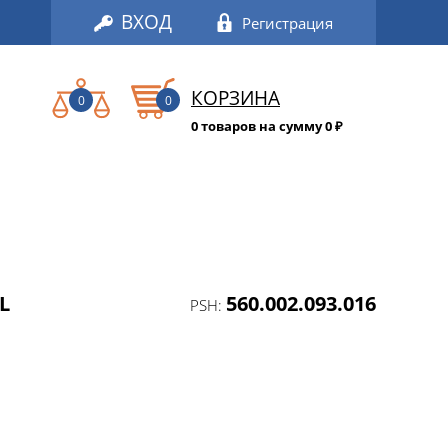
ВХОД
Регистрация
КОРЗИНА
0
0
0 товаров на сумму 0
₽
L
560.002.093.016
PSH: