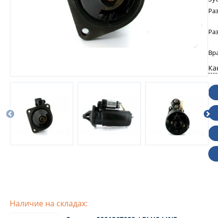
Ра
Ра
Вр
Ка
Наличие на складах: