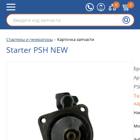
0
0
Стартеры и генераторы
Карточка запчасти
Starter PSH NEW
Бр
Ар
PS
Те
ха
На
Мо
Зу