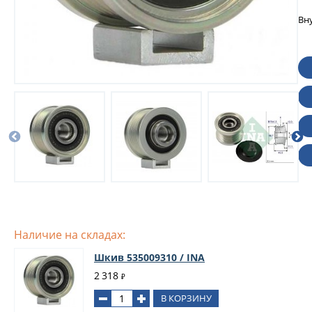
Вн
Наличие на складах:
Шкив 535009310 / INA
2 318
₽
В КОРЗИНУ