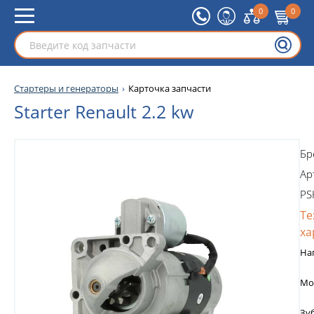
0
0
Стартеры и генераторы
Карточка запчасти
Starter Renault 2.2 kw
Бр
Ар
PS
Те
ха
На
Мо
Зу