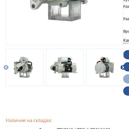
Ра
Ра
Вр
Ка
Наличие на складах: