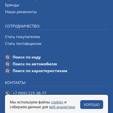
Бренды
Наши реквизиты
СОТРУДНИЧЕСТВО:
Стать покупателем
Стать поставщиком
Поиск по коду
Поиск по автомобилю
Поиск по характеристикам
КОНТАКТЫ:
+7 (906) 225-38-77
info@startline-spb.ru
Мы используем файлы
cookies
и
ХОРОШО
собираем данные для
190020,
Санкт-Петербург
веб-аналитики
, набережная Обводного канала,
дом 138 (БЦ «Треугольник»), помещение 108.