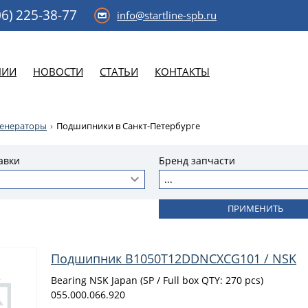
6)
225-38-77
info@startline-spb.ru
НИИ
НОВОСТИ
СТАТЬИ
КОНТАКТЫ
генераторы
Подшипники в Санкт-Петербурге
авки
Бренд запчасти
...
Подшипник B1050T12DDNCXCG101 / NSK
Bearing NSK Japan (SP / Full box QTY: 270 pcs)
055.000.066.920