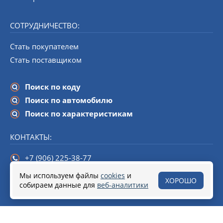
СОТРУДНИЧЕСТВО:
Стать покупателем
Стать поставщиком
Поиск по коду
Поиск по автомобилю
Поиск по характеристикам
КОНТАКТЫ:
+7 (906) 225-38-77
info@startline-spb.ru
Мы используем файлы
cookies
и
ХОРОШО
собираем данные для
190020,
Санкт-Петербург
веб-аналитики
, набережная Обводного канала,
дом 138 (БЦ «Треугольник»), помещение 108.
© 2018–2026 Стартеры и генераторы от Start Line