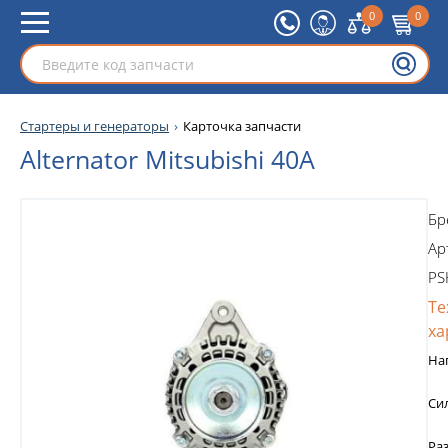
0
0
Стартеры и генераторы
Карточка запчасти
Alternator Mitsubishi 40A
Бр
Ар
PS
Те
ха
На
Си
Ра