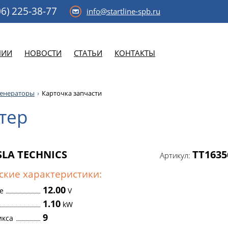
6)
225-38-77
info@startline-spb.ru
НИИ
НОВОСТИ
СТАТЬИ
КОНТАКТЫ
генераторы
Карточка запчасти
тер
SLA TECHNICS
TT1635
Артикул:
ские характеристики:
12.00
е
V
1.10
kW
9
икса