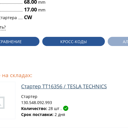
68.00
mm
17.00
mm
CW
стартера
ть?
СРАВНЕНИЕ
КРОСС-КОДЫ
А
 на складах:
Стартер TT16356 / TESLA TECHNICS
Стартер
130.548.092.993
Количество:
28 шт .
Срок поставки:
2 дня