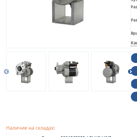
Ра
Ра
Вр
Ка
Наличие на складах: