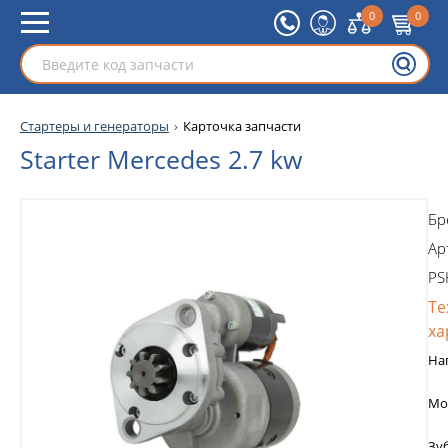
0
0
Стартеры и генераторы
Карточка запчасти
Starter Mercedes 2.7 kw
Бр
Ар
PS
Те
ха
На
Мо
Зу