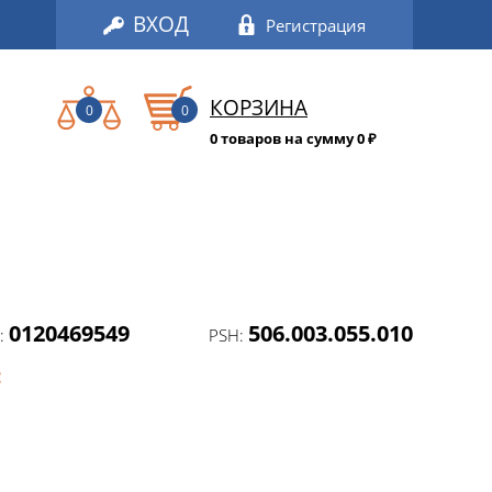
ВХОД
Регистрация
КОРЗИНА
0
0
0 товаров на сумму 0
₽
0120469549
506.003.055.010
:
PSH:
: