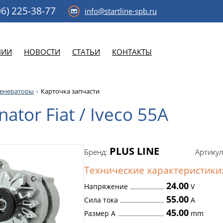
6)
225-38-77
info@startline-spb.ru
НИИ
НОВОСТИ
СТАТЬИ
КОНТАКТЫ
генераторы
Карточка запчасти
nator Fiat / Iveco 55A
PLUS LINE
Бренд:
Артикул
Технические характеристики
24.00
Напряжение
V
55.00
Сила тока
A
45.00
Размер A
mm