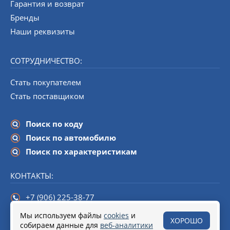
Гарантия и возврат
Бренды
Наши реквизиты
СОТРУДНИЧЕСТВО:
Стать покупателем
Стать поставщиком
Поиск по коду
Поиск по автомобилю
Поиск по характеристикам
КОНТАКТЫ:
+7 (906) 225-38-77
info@startline-spb.ru
Мы используем файлы
cookies
и
ХОРОШО
собираем данные для
190020,
Санкт-Петербург
веб-аналитики
, набережная Обводного канала,