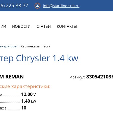
6)
225-38-77
info@startline-spb.ru
НИИ
НОВОСТИ
СТАТЬИ
КОНТАКТЫ
генераторы
Карточка запчасти
тер Chrysler 1.4 kw
M REMAN
830542103
Артикул:
ские характеристики:
12.00
е
V
1.40
kW
10
икса