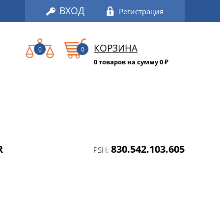
ВХОД
Регистрация
КОРЗИНА
0
0
0 товаров на сумму 0
₽
R
830.542.103.605
PSH: