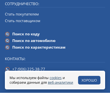
СОТРУДНИЧЕСТВО:
Стать покупателем
Стать поставщиком
Поиск по коду
Поиск по автомобилю
Поиск по характеристикам
КОНТАКТЫ:
+7 (906) 225-38-77
info@startline-spb.ru
Мы используем файлы
cookies
и
ХОРОШО
собираем данные для
190020,
Санкт-Петербург
веб-аналитики
, набережная Обводного канала,
дом 138 (БЦ «Треугольник»), помещение 108.
© 2018–2026 Стартеры и генераторы от Start Line
Разработка сайта
Soline.ru