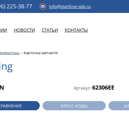
6)
225-38-77
info@startline-spb.ru
НИИ
НОВОСТИ
СТАТЬИ
КОНТАКТЫ
генераторы
Карточка запчасти
ing
N
62306EE
Артикул:
СРАВНЕНИЕ
КРОСС-КОДЫ
А