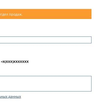
отдел продаж.
е
+X(XXX)XXXXXXX
ьных данных