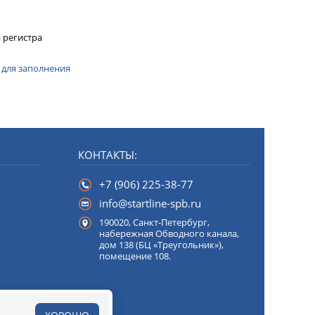
 регистра
 для заполнения
КОНТАКТЫ:
+7 (906) 225-38-77
info@startline-spb.ru
190020,
Санкт-Петербург
,
набережная Обводного канала,
дом 138 (БЦ «Треугольник»),
помещение 108.