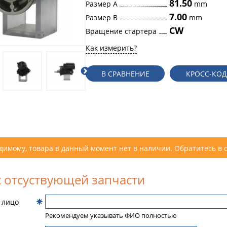
81.50
Размер A
mm
7.00
Размер B
mm
CW
Вращение стартера
Как измерить?
В СРАВНЕНИЕ
КРОСС-КО
димому, товара в данный момент нет в наличии. Обратитесь в 
 отсуствующей запчасти
 лицо
Рекомендуем указывать ФИО полностью