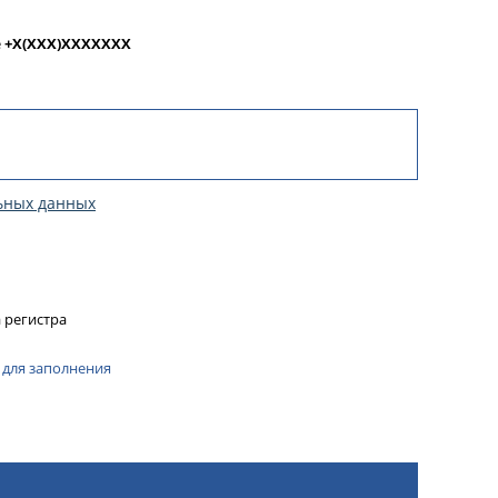
е
+X(XXX)XXXXXXX
ьных данных
 регистра
 для заполнения