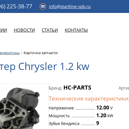
6)
225-38-77
info@startline-spb.ru
НИИ
НОВОСТИ
СТАТЬИ
КОНТАКТЫ
генераторы
Карточка запчасти
тер Chrysler 1.2 kw
HC-PARTS
Бренд:
Арти
Технические характеристики
12.00
Напряжение
V
1.20
Мощность
kW
9
Зубья бендикса