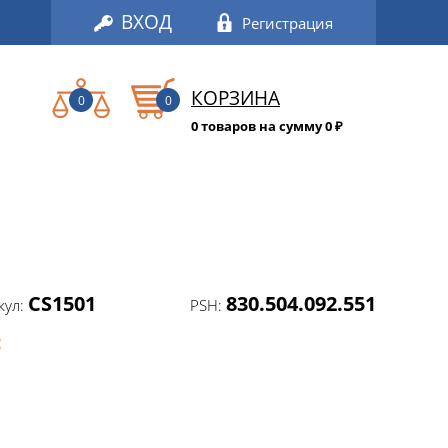
ВХОД
Регистрация
КОРЗИНА
0
0
0 товаров на сумму 0
₽
CS1501
830.504.092.551
кул:
PSH:
: